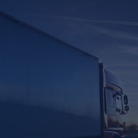
Maintenance
Mode
Our website is going under
maintenance. We will be back very
soon!.