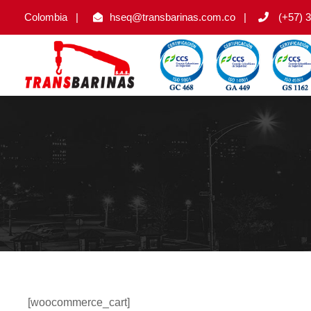
Colombia
|
hseq@transbarinas.com.co
|
(+57) 3
[woocommerce_cart]