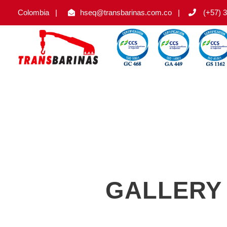
Colombia
|
hseq@transbarinas.com.co
|
(+57) 3
GALLERY 