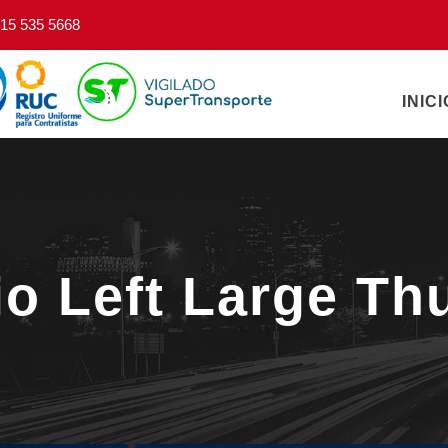
15 535 5668
INICI
io Left Large T