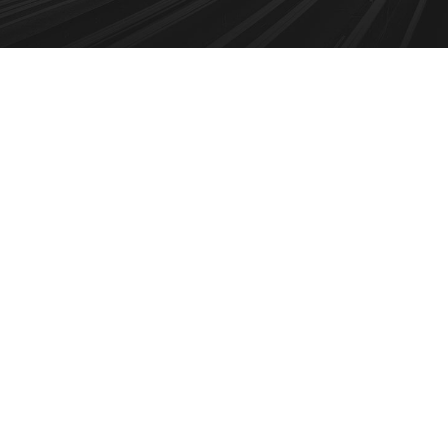
Transport of SpaceX Rocket
Logistic
/
Rocket