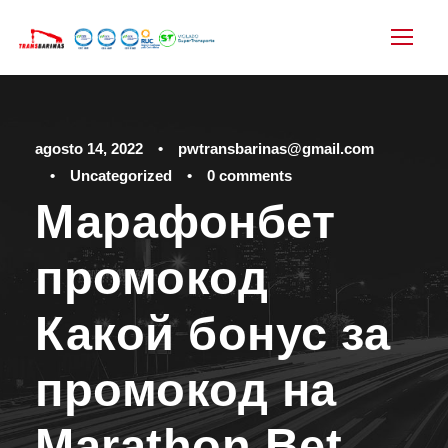
agosto 14, 2022
•
pwtransbarinas@gmail.com
•
Uncategorized
•
0 comments
Марафонбет
промокод
Какой бонус за
промокод на
Marathon Bet