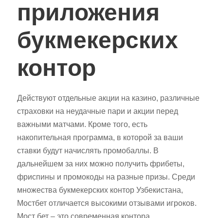
приложения
букмекерских
контор
Действуют отдельные акции на казино, различные
страховки на неудачные пари и акции перед
важными матчами. Кроме того, есть
накопительная программа, в которой за ваши
ставки будут начислять промобаллы. В
дальнейшем за них можно получить фрибеты,
фриспины и промокоды на разные призы. Среди
множества букмекерских контор Узбекистана,
Мостбет отличается высокими отзывами игроков.
Мост бет – это современная контора,