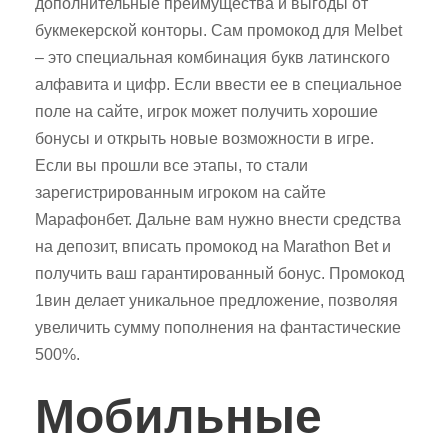
дополнительные преимущества и выгоды от
букмекерской конторы. Сам промокод для Melbet
– это специальная комбинация букв латинского
алфавита и цифр. Если ввести ее в специальное
поле на сайте, игрок может получить хорошие
бонусы и открыть новые возможности в игре.
Если вы прошли все этапы, то стали
зарегистрированным игроком на сайте
Марафонбет. Дальне вам нужно внести средства
на депозит, вписать промокод на Marathon Bet и
получить ваш гарантированный бонус. Промокод
1вин делает уникальное предложение, позволяя
увеличить сумму пополнения на фантастические
500%.
Мобильные