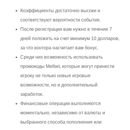
Коэффициенты достаточно высоки и
соответствуют вероятности события.
После регистрации вам нужно в течение 7
дней положить на счет минимум 10 долларов,
за что контора насчитает вам бонус.
Среди них возможность использовать
промокоды Melbet, которые могут принести
игроку не только новые игровые
возможности, но и дополнительный
заработок.
Финансовые операции выполняются
моментально, независимо от валюты и
выбранного способа пополнения или