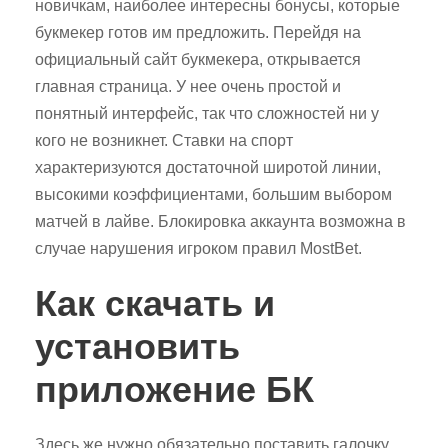
новичкам, наиболее интересны бонусы, которые
букмекер готов им предложить. Перейдя на
официальный сайт букмекера, открывается
главная страница. У нее очень простой и
понятный интерфейс, так что сложностей ни у
кого не возникнет. Ставки на спорт
характеризуются достаточной широтой линии,
высокими коэффициентами, большим выбором
матчей в лайве. Блокировка аккаунта возможна в
случае нарушения игроком правил MostBet.
Как скачать и
установить
приложение БК
Здесь же нужно обязательно поставить галочку,