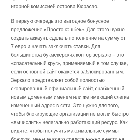
игорной комиссией острова Кюрасао.
В первую очередь это выгодное бонусное
предложение «Просто кэшбек». Для этого нужно
создать аккаунт, сделать пополнение на сумму от
7 евро и начать заключать ставки. Для
большинства букмекерских контор зеркало – это
«спасательный круг», применяемый в том случае,
если основной сайт окажется заблокированным.
Зеркало представляет собой полностью
скопированный официальный сайт, снабженный
новым доменным именем или же имеющий слегка
измененный адрес в сети. Это нужно для того,
чтобы блокирующие организации не могли быстро
«вычислить» нелегально работающий ресурс. Как
видите, чтобы получить максимальные суммы
бонусов, меньше всего средств нужно внести на