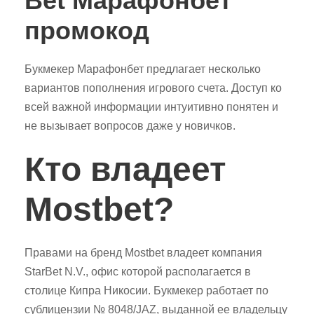
Bet Марафонбет
промокод
Букмекер Марафонбет предлагает несколько
вариантов пополнения игрового счета. Доступ ко
всей важной информации интуитивно понятен и
не вызывает вопросов даже у новичков.
Кто владеет
Mostbet?
Правами на бренд Mostbet владеет компания
StarBet N.V., офис которой располагается в
столице Кипра Никосии. Букмекер работает по
сублицензии № 8048/JAZ, выданной ее владельцу