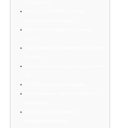
Узбекистана
Как быстро MostBet скачать
приложение на Айфон
Марафонбет промокод — какой
бонус?
Разбираемся в букмекерской конторе
MostBet
Как скачать и установить приложение
БК
MostBet скачать на Андроид:
Как правильно скачать MostBet на
компьютер
Мобильные приложения
букмекерских контор