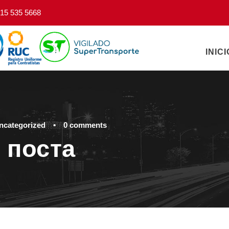
15 535 5668
INICI
ncategorized
•
0 comments
 поста