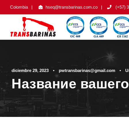
Colombia
|
hseq@transbarinas.com.co
|
(+57) 3
diciembre 29, 2023
•
pwtransbarinas@gmail.com
•
U
Название вашего