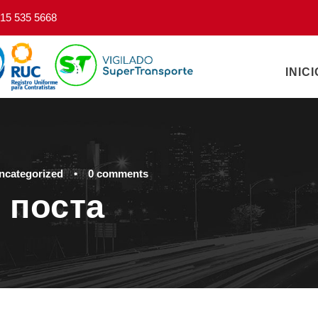
15 535 5668
INICI
ncategorized
•
0 comments
 поста