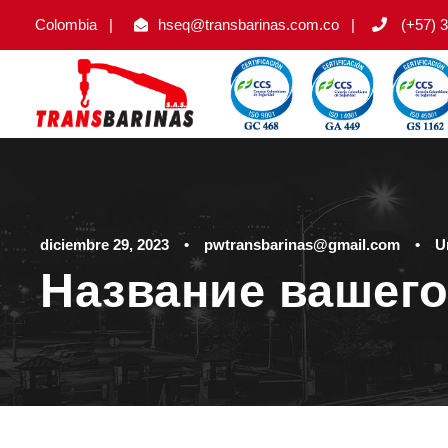
Colombia
|
hseq@transbarinas.com.co
|
(+57) 3
diciembre 29, 2023
•
pwtransbarinas@gmail.com
•
U
Название вашего