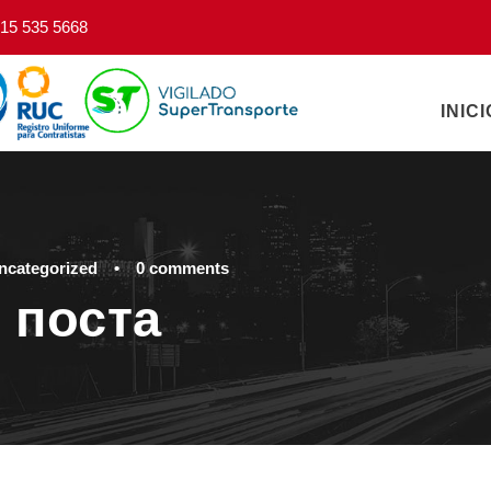
15 535 5668
INICI
ncategorized
•
0 comments
 поста