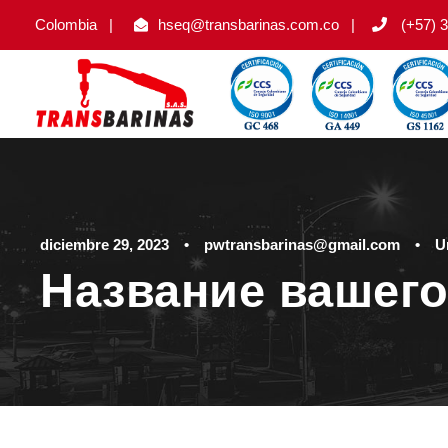
Colombia
|
hseq@transbarinas.com.co
|
(+57) 3
diciembre 29, 2023
•
pwtransbarinas@gmail.com
•
U
Название вашего