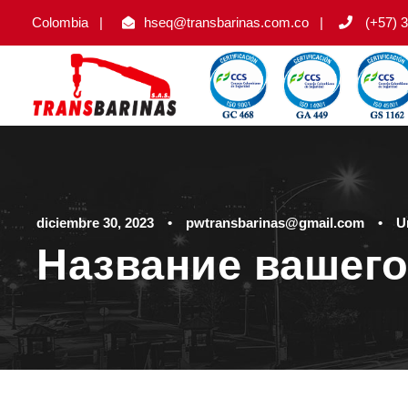
Colombia
|
hseq@transbarinas.com.co
|
(+57) 3
diciembre 30, 2023
•
pwtransbarinas@gmail.com
•
U
Название вашего