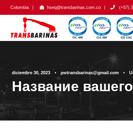
Colombia
|
hseq@transbarinas.com.co
|
(+57) 3
diciembre 30, 2023
•
pwtransbarinas@gmail.com
•
U
Название вашего