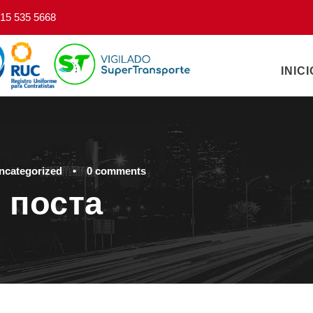
15 535 5668
INICI
ncategorized
•
0 comments
 поста