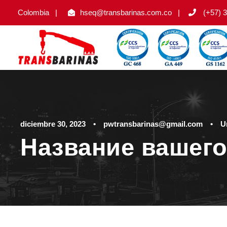
Colombia
|
hseq@transbarinas.com.co
|
(+57) 3
diciembre 30, 2023
•
pwtransbarinas@gmail.com
•
U
Название вашего