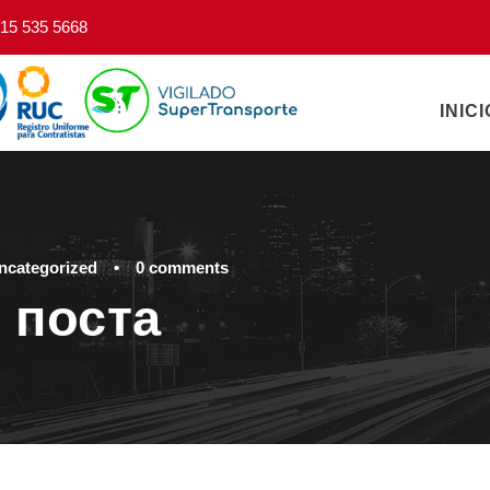
15 535 5668
INICI
ncategorized
•
0 comments
 поста