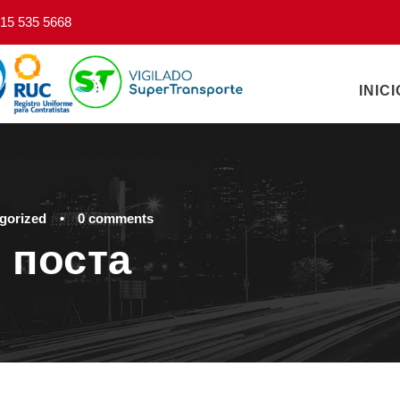
15 535 5668
INICI
gorized
•
0 comments
 поста