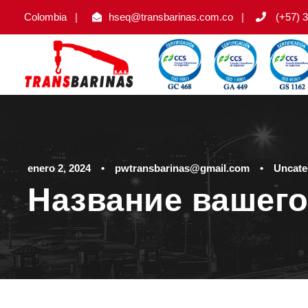
Colombia
|
hseq@transbarinas.com.co
|
(+57) 3
enero 2, 2024
•
pwtransbarinas@gmail.com
•
Uncate
Название вашего