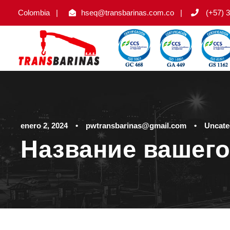
Colombia
|
hseq@transbarinas.com.co
|
(+57) 3
enero 2, 2024
•
pwtransbarinas@gmail.com
•
Uncate
Название вашего