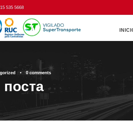
15 535 5668
INICI
gorized
•
0 comments
 поста