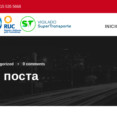
15 535 5668
INICI
gorized
•
0 comments
 поста