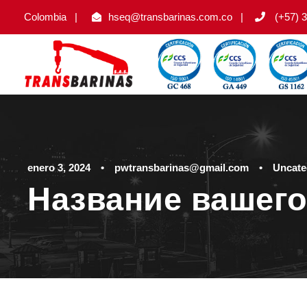
Colombia
|
hseq@transbarinas.com.co
|
(+57) 3
enero 3, 2024
•
pwtransbarinas@gmail.com
•
Uncate
Название вашего