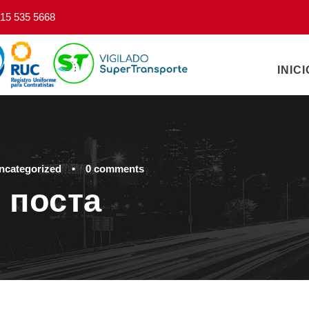
15 535 5668
INICI
ncategorized
•
0 comments
 поста