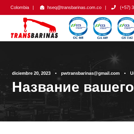
Colombia
|
hseq@transbarinas.com.co
|
(+57) 3
diciembre 20, 2023
•
pwtransbarinas@gmail.com
•
U
Название вашего