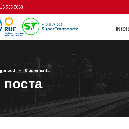
15 535 5668
INICI
gorized
•
0 comments
 поста