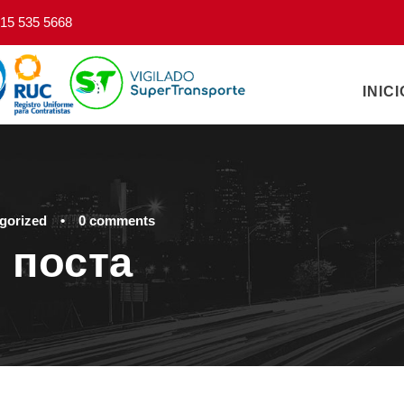
15 535 5668
INICI
gorized
•
0 comments
 поста