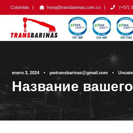
Colombia
|
hseq@transbarinas.com.co
|
(+57) 3
enero 3, 2024
•
pwtransbarinas@gmail.com
•
Uncate
Название вашего