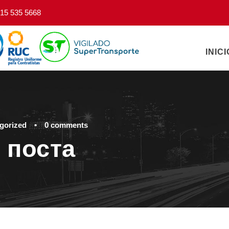
15 535 5668
INICI
gorized
•
0 comments
 поста