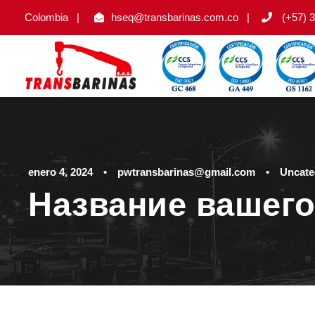
Colombia
|
hseq@transbarinas.com.co
|
(+57) 3
enero 4, 2024
•
pwtransbarinas@gmail.com
•
Uncate
Название вашего