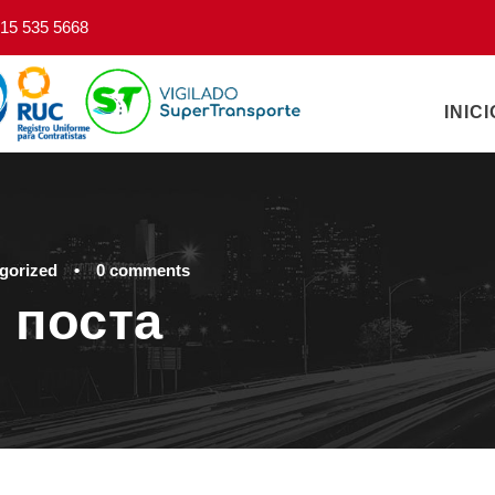
15 535 5668
INICI
gorized
•
0 comments
 поста