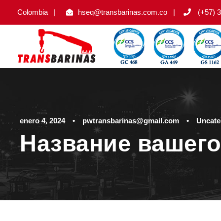
Colombia
|
hseq@transbarinas.com.co
|
(+57) 3
enero 4, 2024
•
pwtransbarinas@gmail.com
•
Uncate
Название вашего