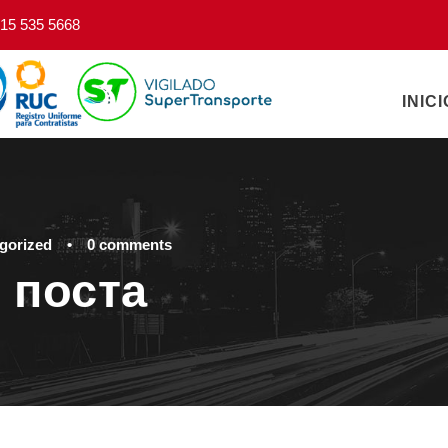
15 535 5668
INICI
gorized
•
0 comments
 поста