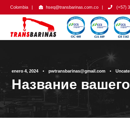
Colombia
|
hseq@transbarinas.com.co
|
(+57) 3
enero 4, 2024
•
pwtransbarinas@gmail.com
•
Uncate
Название вашего