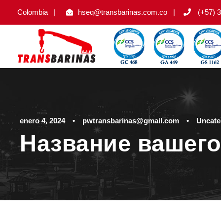
Colombia
|
hseq@transbarinas.com.co
|
(+57) 3
enero 4, 2024
•
pwtransbarinas@gmail.com
•
Uncate
Название вашего