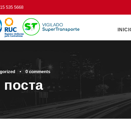
15 535 5668
INICI
gorized
•
0 comments
 поста