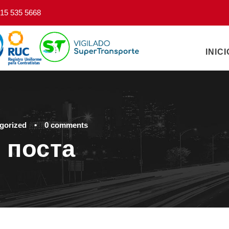
15 535 5668
INICI
gorized
•
0 comments
 поста