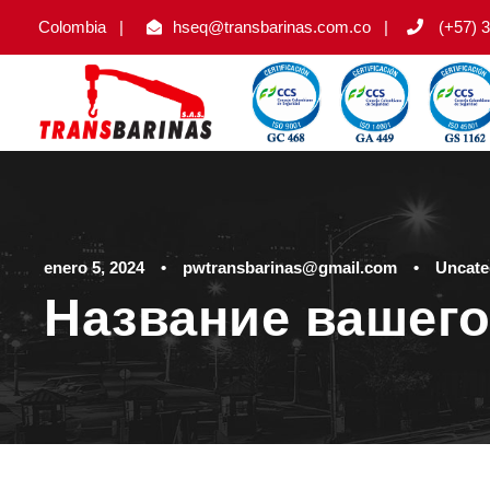
Colombia
|
hseq@transbarinas.com.co
|
(+57) 3
enero 5, 2024
•
pwtransbarinas@gmail.com
•
Uncate
Название вашего