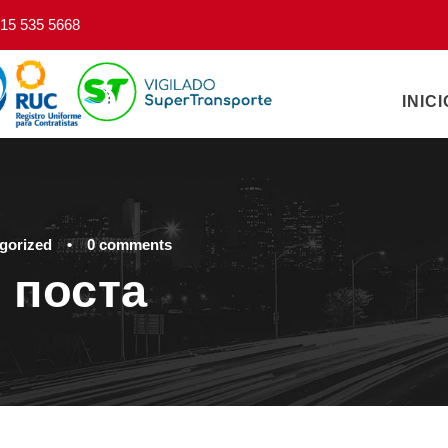
15 535 5668
INICI
gorized
•
0 comments
 поста