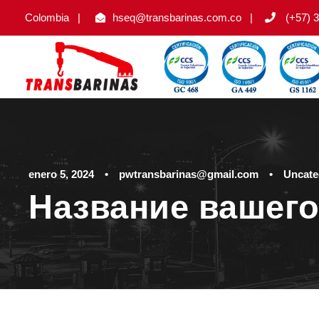
Colombia
|
hseq@transbarinas.com.co
|
(+57) 3
enero 5, 2024
•
pwtransbarinas@gmail.com
•
Uncate
Название вашего