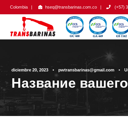
Colombia
|
hseq@transbarinas.com.co
|
(+57) 3
diciembre 20, 2023
•
pwtransbarinas@gmail.com
•
U
Название вашего