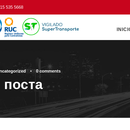
15 535 5668
INICI
ncategorized
•
0 comments
 поста