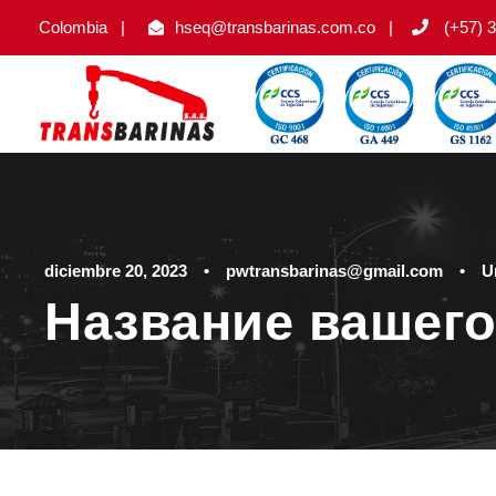
Colombia
|
hseq@transbarinas.com.co
|
(+57) 3
diciembre 20, 2023
•
pwtransbarinas@gmail.com
•
U
Название вашего