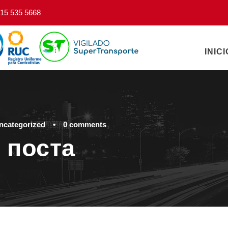
15 535 5668
INICI
ncategorized
•
0 comments
 поста