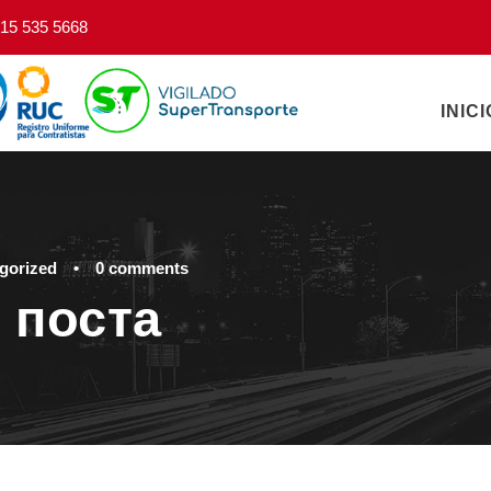
15 535 5668
INICI
gorized
•
0 comments
 поста