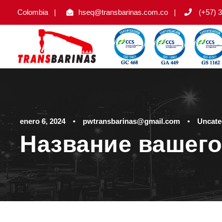
Colombia
|
hseq@transbarinas.com.co
|
(+57) 3
enero 6, 2024
•
pwtransbarinas@gmail.com
•
Uncate
Название вашего