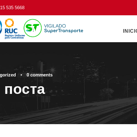
15 535 5668
INICI
gorized
•
0 comments
 поста