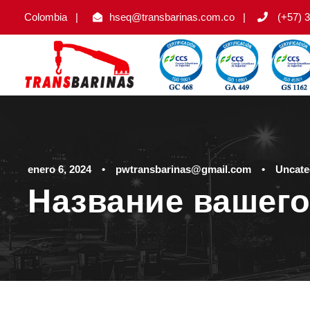
Colombia
|
hseq@transbarinas.com.co
|
(+57) 3
enero 6, 2024
•
pwtransbarinas@gmail.com
•
Uncate
Название вашего