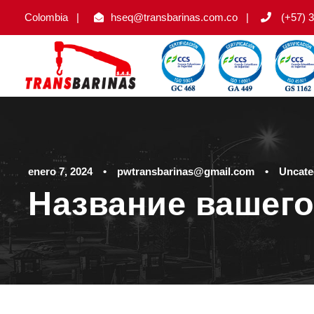
Colombia
|
hseq@transbarinas.com.co
|
(+57) 3
enero 7, 2024
•
pwtransbarinas@gmail.com
•
Uncate
Название вашего