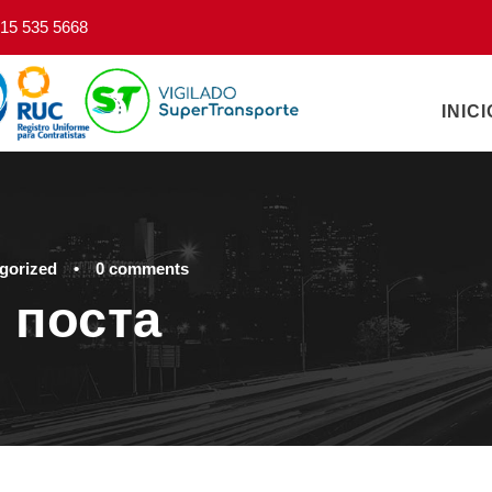
15 535 5668
INICI
gorized
•
0 comments
 поста