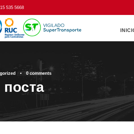
15 535 5668
INICI
gorized
•
0 comments
 поста