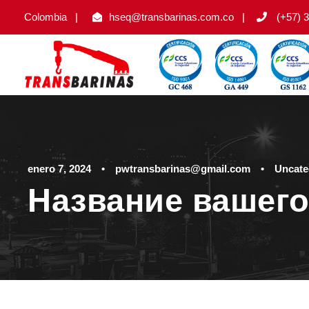
Colombia
|
hseq@transbarinas.com.co
|
(+57) 3
enero 7, 2024
•
pwtransbarinas@gmail.com
•
Uncate
Название вашего