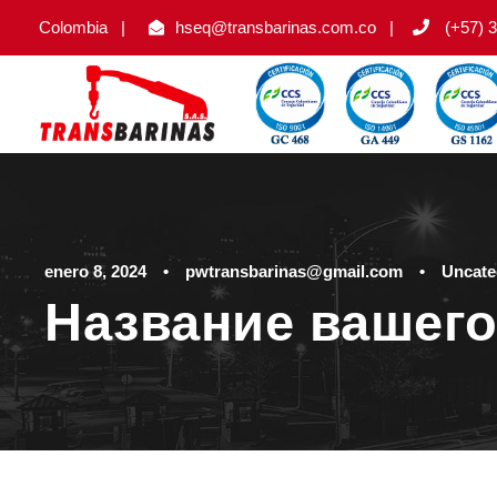
Colombia
|
hseq@transbarinas.com.co
|
(+57) 3
enero 8, 2024
•
pwtransbarinas@gmail.com
•
Uncate
Название вашего