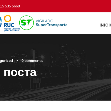
15 535 5668
INICI
gorized
•
0 comments
 поста