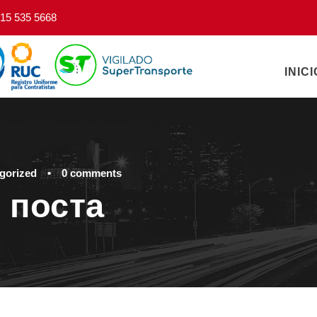
15 535 5668
INICI
gorized
•
0 comments
 поста