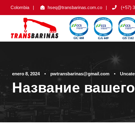
Colombia
|
hseq@transbarinas.com.co
|
(+57) 3
enero 8, 2024
•
pwtransbarinas@gmail.com
•
Uncate
Название вашего