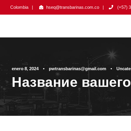
Colombia
|
hseq@transbarinas.com.co
|
(+57) 3
enero 8, 2024
•
pwtransbarinas@gmail.com
•
Uncate
Название вашего