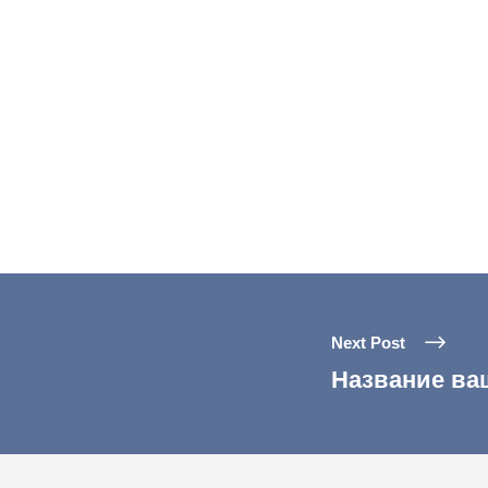
Next Post
Название ва