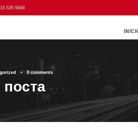
15 535 5668
INICI
gorized
•
0 comments
 поста