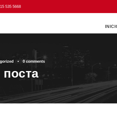
15 535 5668
INICI
gorized
•
0 comments
 поста