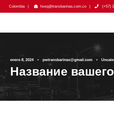
Colombia
|
hseq@transbarinas.com.co
|
(+57) 3
enero 8, 2024
•
pwtransbarinas@gmail.com
•
Uncate
Название вашего