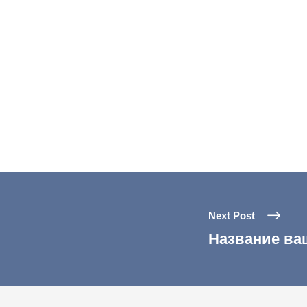
Next Post
Название ва