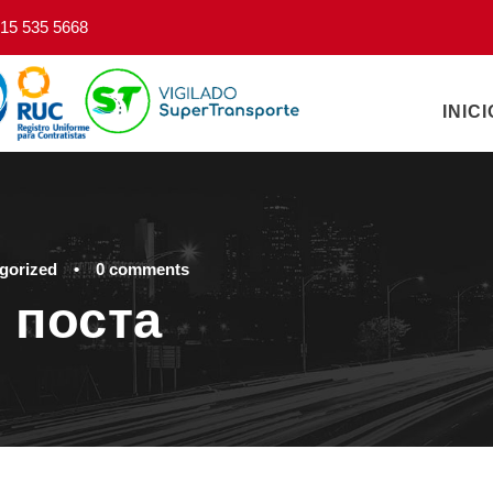
15 535 5668
INICI
gorized
•
0 comments
 поста