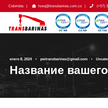
Colombia
|
hseq@transbarinas.com.co
|
(+57) 3
enero 8, 2024
•
pwtransbarinas@gmail.com
•
Uncate
Название вашего