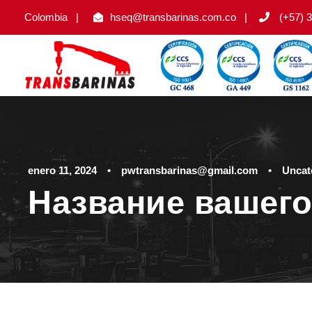
Colombia
|
hseq@transbarinas.com.co
|
(+57) 3
enero 11, 2024
•
pwtransbarinas@gmail.com
•
Uncat
Название вашего