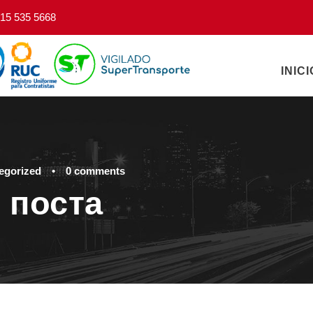
15 535 5668
INICI
egorized
•
0 comments
 поста