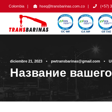
Colombia
|
hseq@transbarinas.com.co
|
(+57) 3
diciembre 21, 2023
•
pwtransbarinas@gmail.com
•
U
Название вашего