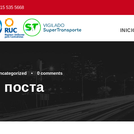
15 535 5668
INICI
ncategorized
•
0 comments
 поста