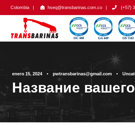
Colombia
|
hseq@transbarinas.com.co
|
(+57) 3
enero 15, 2024
•
pwtransbarinas@gmail.com
•
Uncat
Название вашего