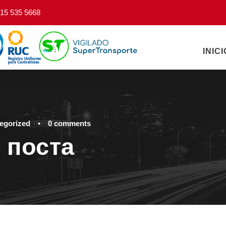
15 535 5668
INICI
egorized
•
0 comments
 поста