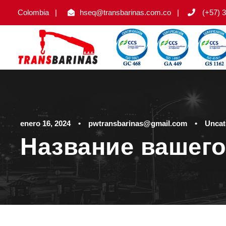
Colombia
|
hseq@transbarinas.com.co
|
(+57) 3
enero 16, 2024
•
pwtransbarinas@gmail.com
•
Uncat
Название вашего