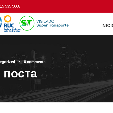
15 535 5668
INICI
egorized
•
0 comments
 поста