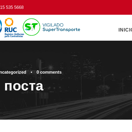
15 535 5668
INICI
ncategorized
•
0 comments
 поста