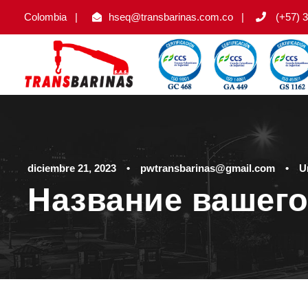
Colombia
|
hseq@transbarinas.com.co
|
(+57) 3
diciembre 21, 2023
•
pwtransbarinas@gmail.com
•
U
Название вашего