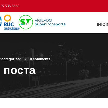
15 535 5668
INICI
ncategorized
•
0 comments
 поста