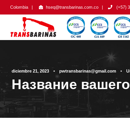
Colombia
|
hseq@transbarinas.com.co
|
(+57) 3
diciembre 21, 2023
•
pwtransbarinas@gmail.com
•
U
Название вашего