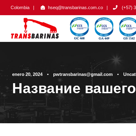
Colombia
|
hseq@transbarinas.com.co
|
(+57) 3
enero 20, 2024
•
pwtransbarinas@gmail.com
•
Uncat
Название вашего