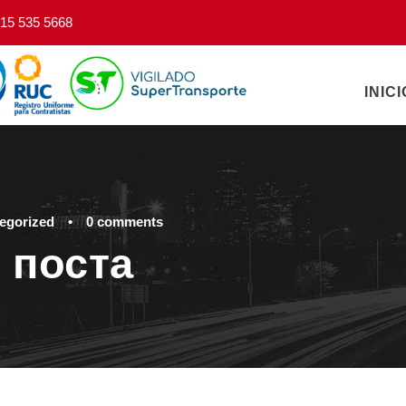
15 535 5668
INICI
egorized
•
0 comments
 поста