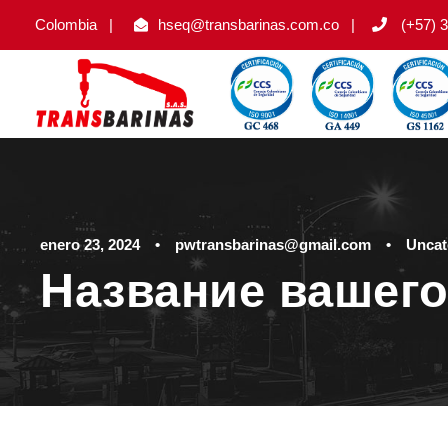
Colombia
|
hseq@transbarinas.com.co
|
(+57) 3
enero 23, 2024
•
pwtransbarinas@gmail.com
•
Uncat
Название вашего