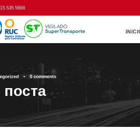
15 535 5668
INICI
egorized
•
0 comments
 поста