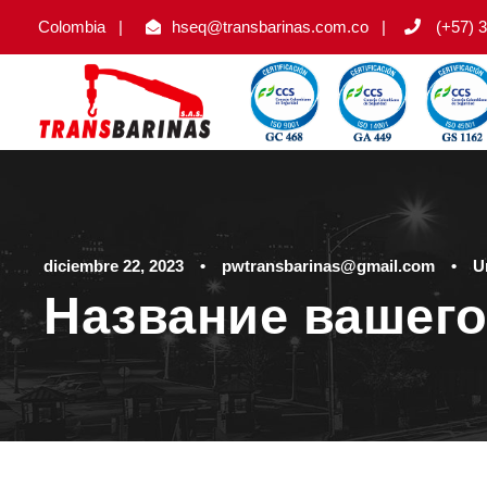
Colombia
|
hseq@transbarinas.com.co
|
(+57) 3
diciembre 22, 2023
•
pwtransbarinas@gmail.com
•
U
Название вашего