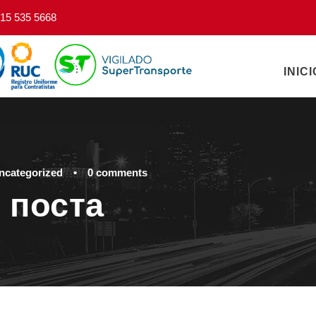
15 535 5668
INICI
ncategorized
•
0 comments
 поста