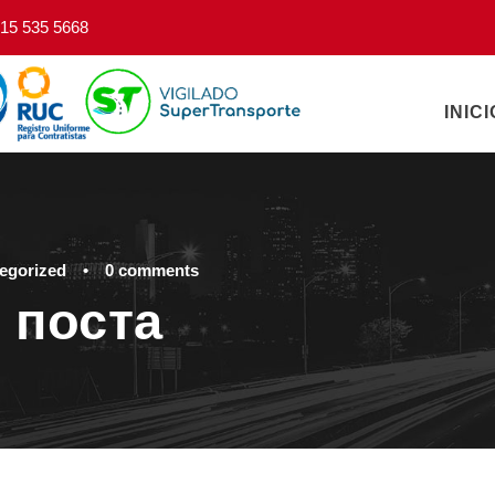
15 535 5668
INICI
egorized
•
0 comments
 поста