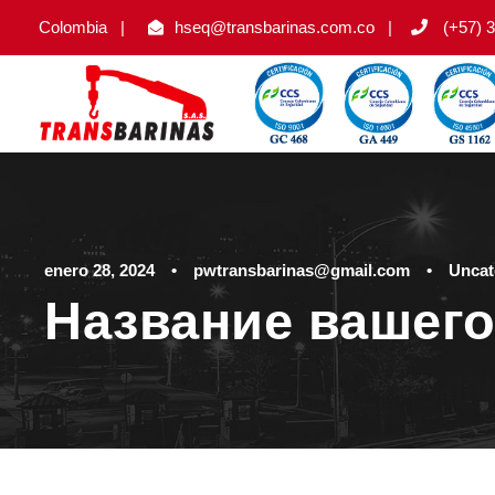
Colombia
|
hseq@transbarinas.com.co
|
(+57) 3
enero 28, 2024
•
pwtransbarinas@gmail.com
•
Uncat
Название вашего