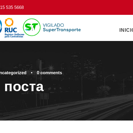
15 535 5668
INICI
ncategorized
•
0 comments
 поста