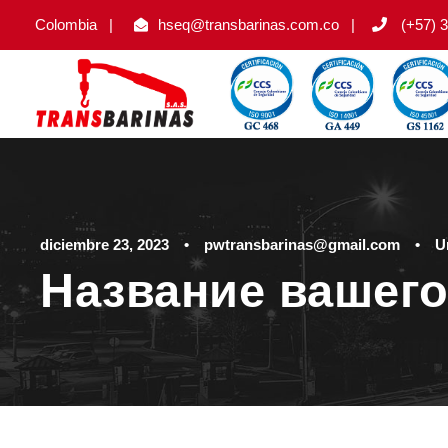
Colombia
|
hseq@transbarinas.com.co
|
(+57) 3
diciembre 23, 2023
•
pwtransbarinas@gmail.com
•
U
Название вашего