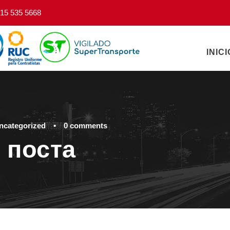
15 535 5668
INICI
ncategorized
•
0 comments
 поста