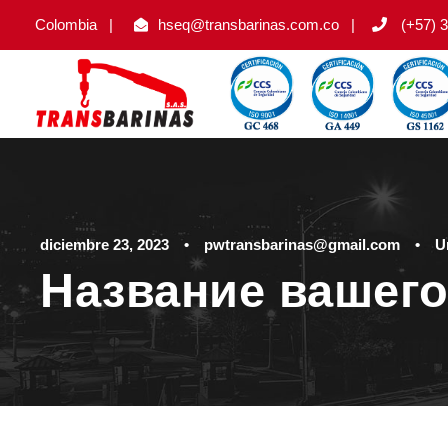
Colombia
|
hseq@transbarinas.com.co
|
(+57) 3
diciembre 23, 2023
•
pwtransbarinas@gmail.com
•
U
Название вашего