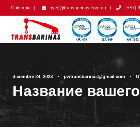
Colombia
|
hseq@transbarinas.com.co
|
(+57) 3
diciembre 24, 2023
•
pwtransbarinas@gmail.com
•
U
Название вашего