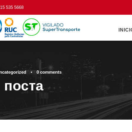
15 535 5668
INICI
ncategorized
•
0 comments
 поста