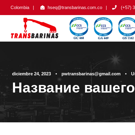
Colombia
|
hseq@transbarinas.com.co
|
(+57) 3
diciembre 24, 2023
•
pwtransbarinas@gmail.com
•
U
Название вашего