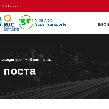
15 535 5668
INICI
ncategorized
•
0 comments
 поста