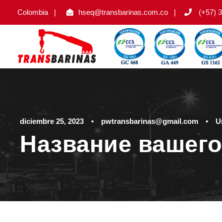
Colombia
|
hseq@transbarinas.com.co
|
(+57) 3
diciembre 25, 2023
•
pwtransbarinas@gmail.com
•
U
Название вашего