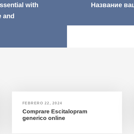
ssential with
Название ва
e and
FEBRERO 22, 2024
Comprare Escitalopram
generico online