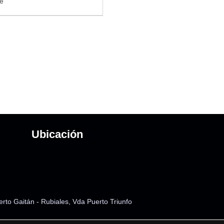
Ubicación
rto Gai
tán - Rubiales, Vda Puerto Triunfo