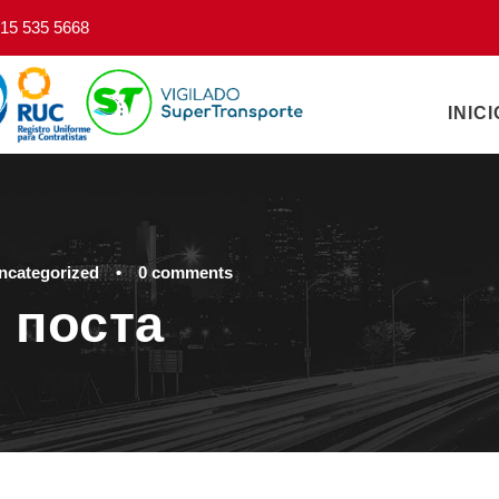
15 535 5668
INICI
ncategorized
•
0 comments
 поста